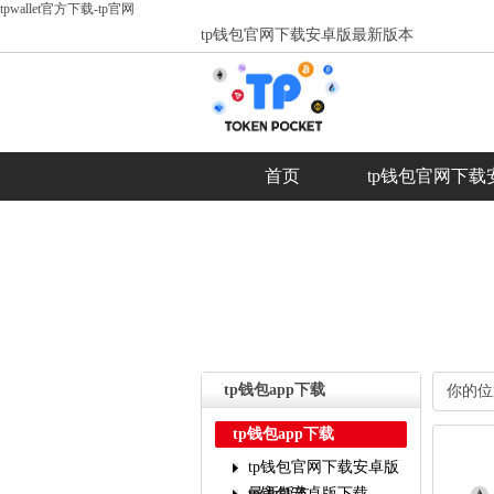
tpwallet官方下载-tp官网
tp钱包官网下载安卓版最新版本
首页
tp钱包官网下载
版最新版本
tp钱包app下载
你的位
tp钱包app下载
tp钱包官网下载安卓版
最新版本
tp钱包安卓版下载