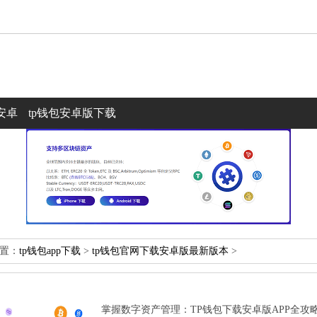
安卓
tp钱包安卓版下载
置：
tp钱包app下载
>
tp钱包官网下载安卓版最新版本
>
掌握数字资产管理：TP钱包下载安卓版APP全攻