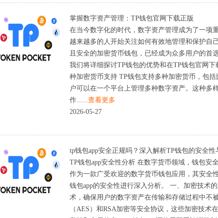
掌握数字资产管理：TP钱包官网下载正版
在当今数字化的时代，数字资产管理成为了一项
越来越多的人开始关注如何有效地管理和保护自己
且安全的加密货币钱包，已经成为众多用户的首选
我们将详细探讨TP钱包的优势和在TP钱包官网
种加密货币支持TP钱包支持多种加密货币，包括
户可以在一个平台上管理多种数字资产。这种多
作......
查看更多
2026-05-27
tp钱包app安全正规吗？深入解析TP钱包的安全
TP钱包app安全性分析在数字货币领域，钱包安全
作为一款广受欢迎的数字货币钱包应用，其安全性
钱包app的安全性进行深入分析。一、加密技术的
术，确保用户的数字资产在传输和存储过程中不
（AES）和RSA加密等安全协议，这些加密技