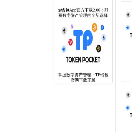
tp钱包App官方下载2.00：颠
覆数字资产管理的全新选择
掌握数字资产管理：TP钱包
官网下载正版