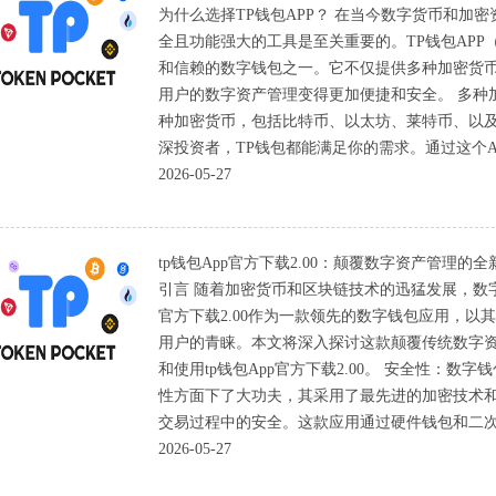
为什么选择TP钱包APP？在当今数字货币和加
全且功能强大的工具是至关重要的。TP钱包APP（T
和信赖的数字钱包之一。它不仅提供多种加密货
用户的数字资产管理变得更加便捷和安全。多种加
种加密货币，包括比特币、以太坊、莱特币、以
深投资者，TP钱包都能满足你的需求。通过这个APP
2026-05-27
tp钱包App官方下载2.00：颠覆数字资产管理的全
引言随着加密货币和区块链技术的迅猛发展，数字资
官方下载2.00作为一款领先的数字钱包应用，以
用户的青睐。本文将深入探讨这款颠覆传统数字
和使用tp钱包App官方下载2.00。安全性：数字钱
性方面下了大功夫，其采用了最先进的加密技术
交易过程中的安全。这款应用通过硬件钱包和二次身份
2026-05-27