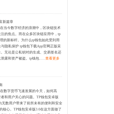
财富新篇章
杆在当今数字经济的浪潮中，区块链技术
注的焦点。而在众多区块链应用中，tp
理的新标杆。为什么tp钱包如此受到用
与隐私保护tp钱包下载App官网正版采
全。无论是公私钥对的生成、交易签名还
资产被盗。tp钱包......
查看更多
南
点在数字货币飞速发展的今天，如何高
者和用户关心的问题。TP钱包安卓版
经为无数用户带来了前所未有的便利和安全
核心。TP钱包安卓版3.0在这方面做了