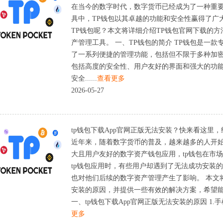
在当今的数字时代，数字货币已经成为了一种重
具中，TP钱包以其卓越的功能和安全性赢得了广
TP钱包呢？本文将详细介绍TP钱包官网下载的
产管理工具。一、TP钱包的简介TP钱包是一款
了一系列便捷的管理功能，包括但不限于多种加
包括高度的安全性、用户友好的界面和强大的功
安全......
查看更多
2026-05-27
tp钱包下载App官网正版无法安装？快来看这里
近年来，随着数字货币的普及，越来越多的人开
大且用户友好的数字资产钱包应用，tp钱包在市
tp钱包应用时，有些用户却遇到了无法成功安装
也对他们后续的数字资产管理产生了影响。本文将详
安装的原因，并提供一些有效的解决方案，希望
一、tp钱包下载App官网正版无法安装的原因1.手机
更多