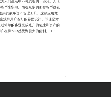
成为人们生活中不可忽视的一部分。无论
字货币来实现。而在众多的加密货币钱包
受推崇的数字资产管理工具。这款应用究
其直观和用户友好的界面设计。即使是对
通过简单的步骤完成账户的创建和资产的
户在操作中感受到极大的便利。TP